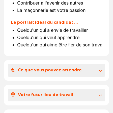
Contribuer à l'avenir des autres
La maçonnerie est votre passion
Le portrait idéal du candidat …
Quelqu'un qui a envie de travailler
Quelqu'un qui veut apprendre
Quelqu'un qui aime être fier de son travail
Ce que vous pouvez attendre
Votre salaire et vos avantages
extralégaux
Votre futur lieu de travail
Votre package salarial ressemble à ceci
pour le poste de maçon :
Les chantiers se trouvent principalement
Salaire selon expérience € 18,390 à €