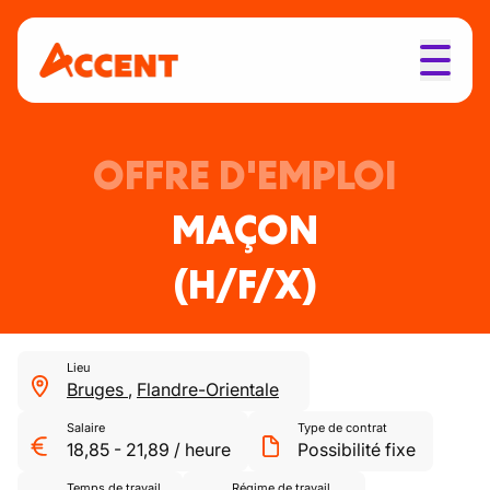
OFFRE D'EMPLOI
MAÇON
(H/F/X)
Lieu
Bruges
,
Flandre-Orientale
Salaire
Type de contrat
18,85
-
21,89
/
heure
Possibilité fixe
Temps de travail
Régime de travail