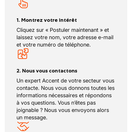
également des services pour la construction
d'appartements et les rénovations, allant de
la démolition d'anciens bâtiments aux
1. Montrez votre intérêt
travaux de fondation et à l'installation de
Cliquez sur « Postuler maintenant » et
réseaux d'égouts et de caves. L'entreprise
laissez votre nom, votre adresse e-mail
recherche de nouveaux employés pour
et votre numéro de téléphone.
renforcer son équipe.
2. Nous vous contactons
Un expert Accent de votre secteur vous
contacte. Nous vous donnons toutes les
informations nécessaires et répondons
à vos questions. Vous n’êtes pas
joignable ? Nous vous envoyons alors
un message.