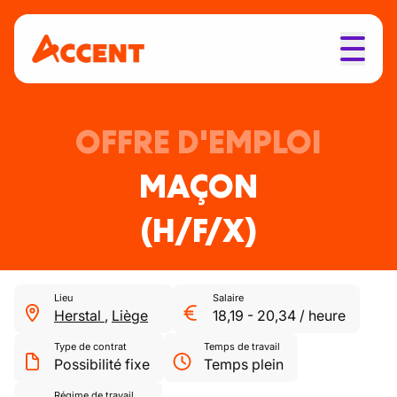
OFFRE D'EMPLOI
MAÇON
(H/F/X)
Lieu
Salaire
Herstal
,
Liège
18,19
-
20,34
/
heure
Type de contrat
Temps de travail
Possibilité fixe
Temps plein
Régime de travail