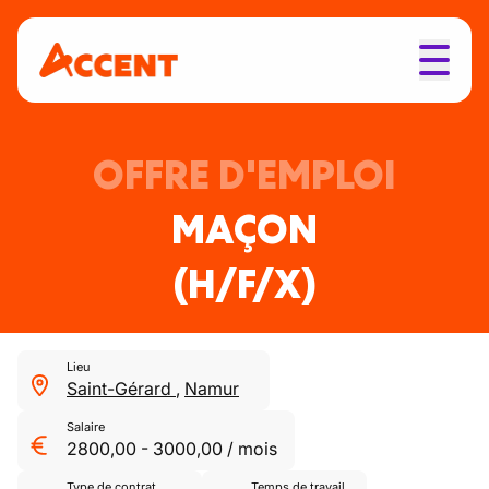
OFFRE D'EMPLOI
MAÇON
(H/F/X)
Lieu
Saint-Gérard
,
Namur
Salaire
2800,00
-
3000,00
/
mois
Type de contrat
Temps de travail