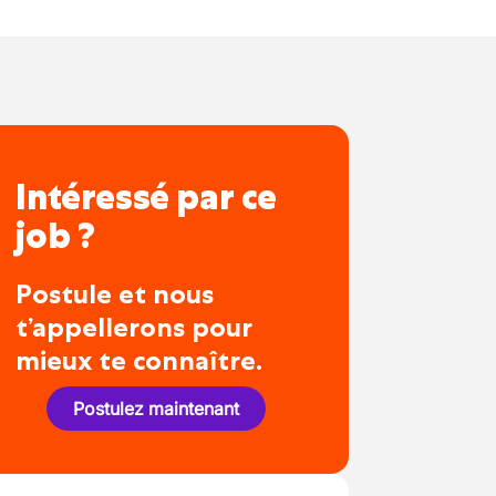
Intéressé par ce
job ?
Postule et nous
t’appellerons pour
mieux te connaître.
Postulez maintenant