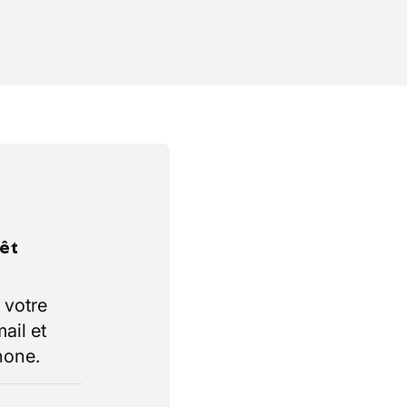
rêt
 votre
ail et
hone.