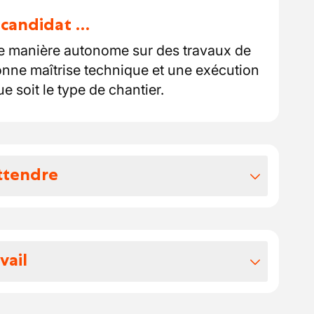
u candidat …
de manière autonome sur des travaux de
nne maîtrise technique et une exécution
e soit le type de chantier.
ttendre
vos avantages extralégaux
otre package:
vail
 votre salaire se situe entre 18,39 et
.
hantiers situés à La Louvière et environs,
 € chèques repas par jour presté.