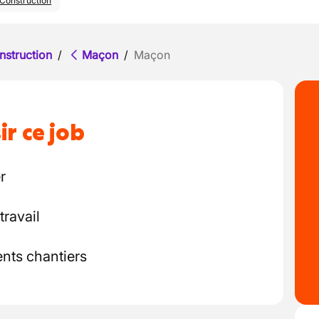
Construction
nstruction
/
Maçon
/
Maçon
ir ce job
r
travail
ents chantiers