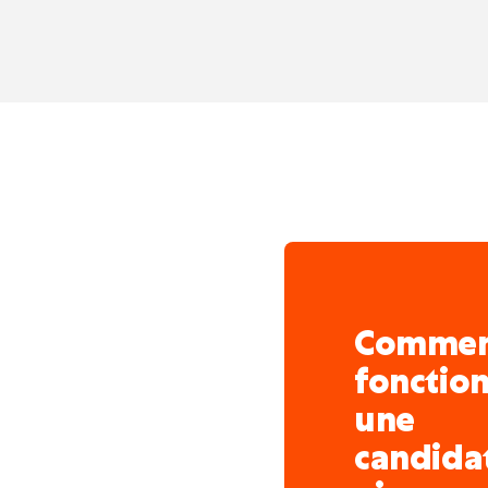
Comme
fonctio
une
candida