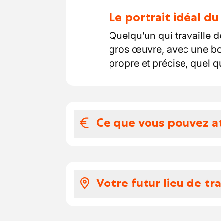
Le portrait idéal d
Quelqu’un qui travaille 
gros œuvre, avec une bo
propre et précise, quel qu
Ce que vous pouvez a
Votre salaire et 
Voici à quoi ressemble v
Votre futur lieu de tra
Selon votre expérience,
22,131 euros par heure
Vous travaillez sur des c
Vous recevez des 2,59