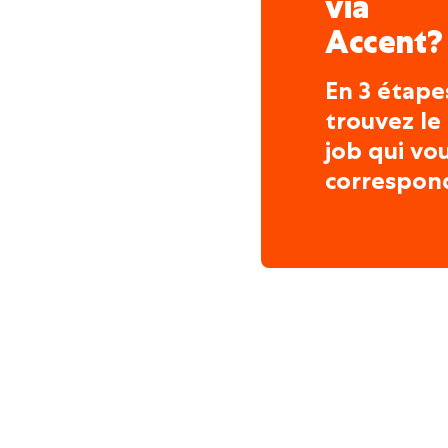
via
Accent?
En 3 étape
trouvez le
job qui vo
correspon