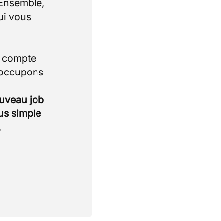
 Ensemble,
ui vous
i compte
 occupons
ouveau job
lus simple
.
.