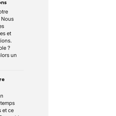
ons
otre
. Nous
es
es et
ions.
ble ?
lors un
re
un
e temps
 et ce