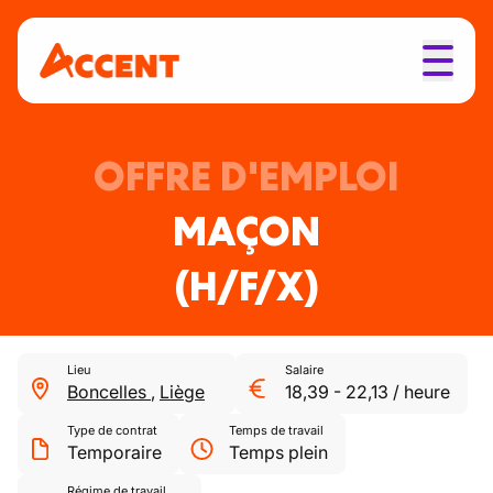
OFFRE D'EMPLOI
MAÇON
(H/F/X)
Lieu
Salaire
Boncelles
,
Liège
18,39
-
22,13
/
heure
Type de contrat
Temps de travail
Temporaire
Temps plein
Régime de travail