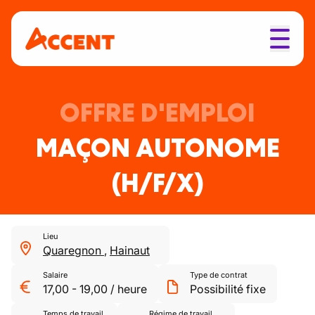
OFFRE D'EMPLOI
MAÇON AUTONOME
(H/F/X)
Lieu
Quaregnon
,
Hainaut
Salaire
Type de contrat
17,00
-
19,00
/
heure
Possibilité fixe
Temps de travail
Régime de travail