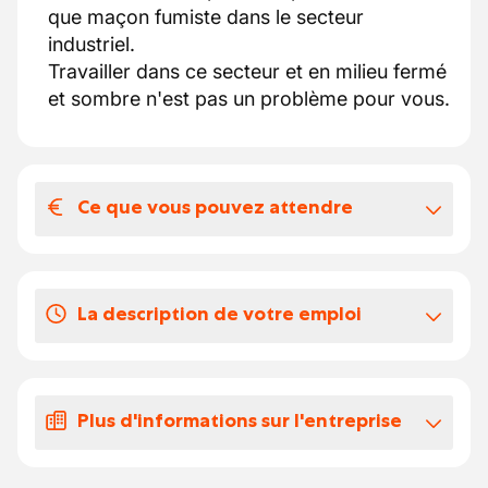
que maçon fumiste dans le secteur
industriel.
Travailler dans ce secteur et en milieu fermé
et sombre n'est pas un problème pour vous.
Ce que vous pouvez attendre
Votre salaire et vos avantages
extralégaux
La description de votre emploi
4 bonnes raisons de rejoindre Accent
Construct:
Vous êtes maçon fumiste et connaissez les
un contrat intérimaire en vue d'un CDI à
techniques de la fumisterie et la pose des
la clé,
Plus d'informations sur l'entreprise
briques, l'entretien des cuves.
40H/semaine
un job adapté aux attentes grâce à la
Notre partenaire est une société de la région