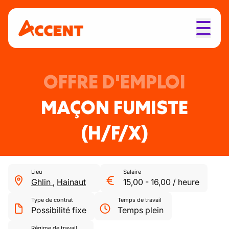
OFFRE D'EMPLOI
MAÇON FUMISTE
(H/F/X)
Lieu
Salaire
Ghlin
,
Hainaut
15,00
-
16,00
/
heure
Type de contrat
Temps de travail
Possibilité fixe
Temps plein
Régime de travail