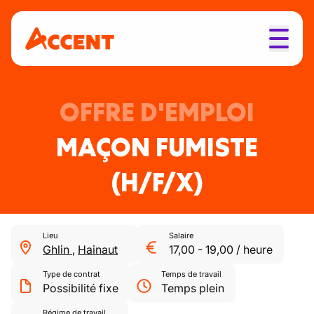
OFFRE D'EMPLOI
MAÇON FUMISTE
(H/F/X)
Lieu
Salaire
Ghlin
,
Hainaut
17,00
-
19,00
/
heure
Type de contrat
Temps de travail
Possibilité fixe
Temps plein
Régime de travail