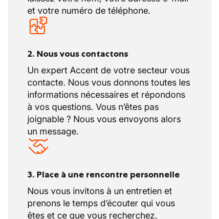
et votre numéro de téléphone.
chaud ; la mise en place de masse plastique
et de pisé à froid.
Met en place ou retire des matériaux
isolants fibreux (céramique, roche, verre)
2. Nous vous contactons
conditionnés en rouleaux, en plaques, sous
Un expert Accent de votre secteur vous
forme de cordons, tresses, bourrelets, ou en
contacte. Nous vous donnons toutes les
vrac.
informations nécessaires et répondons
Manutentionne les matériaux (certaines
à vos questions. Vous n’êtes pas
dalles réfractaires pèsent 40 kg), les gravats
joignable ? Nous vous envoyons alors
et les échafaudages.
un message.
Peut intervenir sur des matériaux contenant
de l’amiante, après formation (sous-section
4) lors de travaux de rénovation (cordon,
tresse, joint…) Le retrait et l’encapsulage
3. Place à une rencontre personnelle
ayant pour but le traitement de l’amiante en
Nous vous invitons à un entretien et
place (sous-section 3) doit être confiée à
prenons le temps d’écouter qui vous
une entreprise spécialisée (voir la fiche
êtes et ce que vous recherchez.