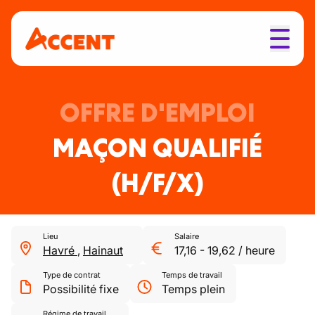
OFFRE D'EMPLOI
MAÇON QUALIFIÉ
(H/F/X)
Lieu
Salaire
Havré
,
Hainaut
17,16
-
19,62
/
heure
Type de contrat
Temps de travail
Possibilité fixe
Temps plein
Régime de travail