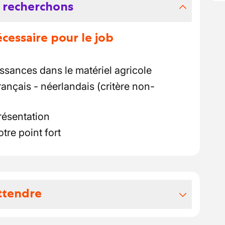
 recherchons
essaire pour le job
sances dans le matériel agricole
ançais - néerlandais (critère non-
résentation
otre point fort
ttendre
vos avantages extralégaux