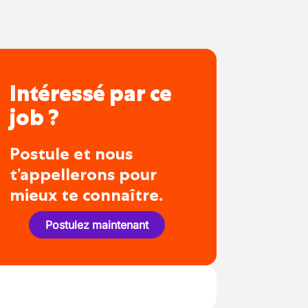
Intéressé par ce
job ?
Postule et nous
t’appellerons pour
mieux te connaître.
Postulez maintenant