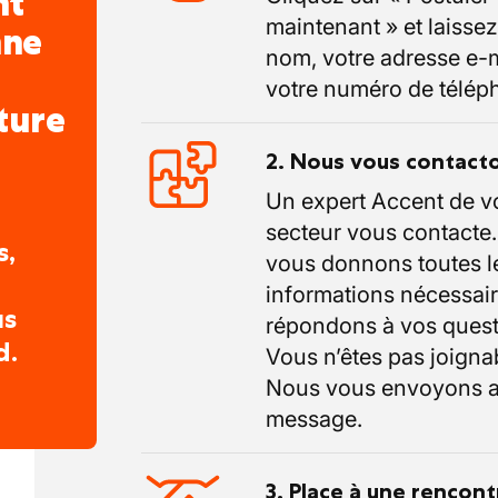
nt
maintenant » et laissez
nne
nom, votre adresse e-m
votre numéro de télép
ture
2. Nous vous contact
Un expert Accent de v
secteur vous contacte
s,
vous donnons toutes l
informations nécessair
us
répondons à vos quest
d.
Vous n’êtes pas joigna
Nous vous envoyons a
message.
3. Place à une rencont