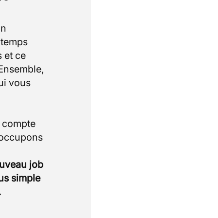
un
e temps
 et ce
 Ensemble,
ui vous
i compte
 occupons
ouveau job
lus simple
.