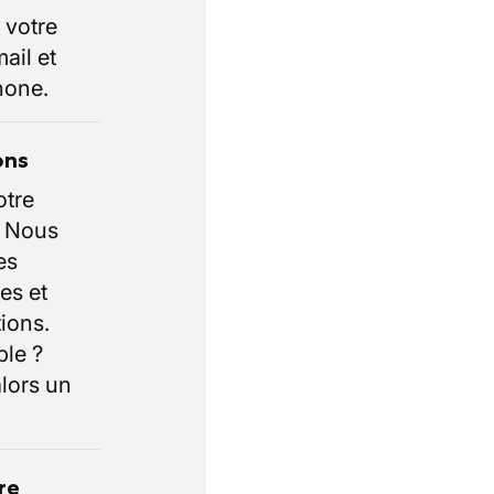
 votre
ail et
hone.
ons
otre
. Nous
es
es et
ions.
ble ?
lors un
re