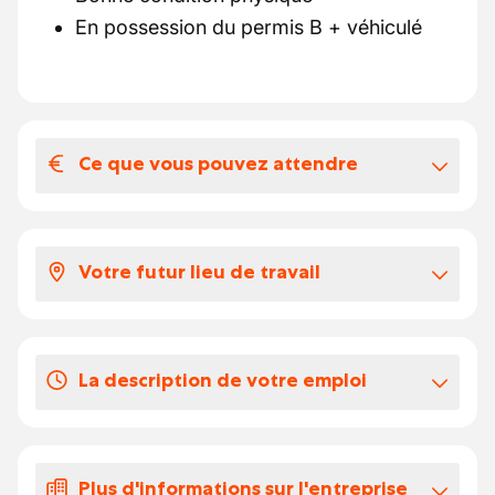
En possession du permis B + véhiculé
Ce que vous pouvez attendre
Votre salaire et vos avantages
extralégaux
Votre futur lieu de travail
Voici ce que vous pouvez attendre:
Selon votre expérience, votre salaire se
Erezée au magasin de la société
situe entre 14 et 16 euros par heure.
Vous profitez des €8 chèques-repas pour
La description de votre emploi
chaque jour de travail.
Le rangement
du magasin
Vos congés
L'inventaire
des produits et la gestion des
-
Plus d'informations sur l'entreprise