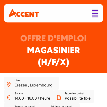
OFFRE D'EMPLOI
MAGASINIER
(H/F/X)
Lieu
Erezée
,
Luxembourg
Salaire
Type de contrat
14,00
-
16,00
/
heure
Possibilité fixe
Temps de travail
Régime de travail