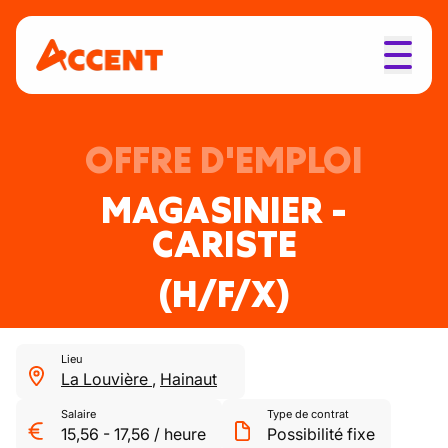
OFFRE D'EMPLOI
MAGASINIER -
CARISTE
(H/F/X)
Lieu
La Louvière
,
Hainaut
Salaire
Type de contrat
15,56
-
17,56
/
heure
Possibilité fixe