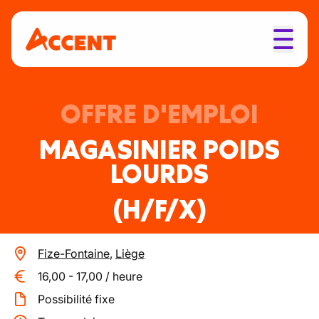
OFFRE D'EMPLOI
MAGASINIER POIDS
LOURDS
(H/F/X)
Fize-Fontaine
,
Liège
16,00
-
17,00
/
heure
Possibilité fixe