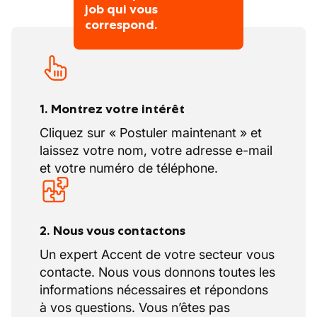
procédures de stockage pour les pièces
job qui vous
Grâce à une croissance constante et des
correspond.
volumineuses ou lourdes
résultats financiers solides ces dernières
années, l’entreprise poursuit son
Spécificités du poste :
développement et renforce régulièrement
Travail sur des pièces et composants de
ses équipes afin de maintenir un haut niveau
grande taille et poids élevé (moteurs,
de qualité de service.
1. Montrez votre intérêt
suspensions, carrosserie d’autocars)
Cliquez sur « Postuler maintenant » et
Collaboration étroite avec les ateliers
laissez votre nom, votre adresse e-mail
pour assurer la continuité et l’efficacité
et votre numéro de téléphone.
des réparations
Importance de la rigueur pour éviter les
erreurs de pièces, garantir la sécurité et
limiter les retards sur les interventions
2. Nous vous contactons
Un expert Accent de votre secteur vous
Objectif du poste :
contacte. Nous vous donnons toutes les
Assurer une
gestion optimale des pièces et
informations nécessaires et répondons
consommables
afin que les équipes
à vos questions. Vous n’êtes pas
techniques puissent intervenir rapidement et