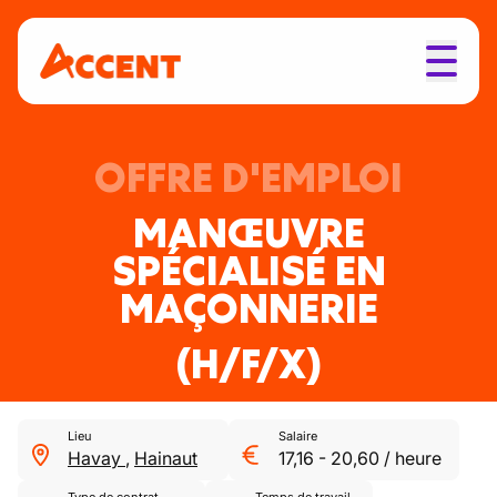
OFFRE D'EMPLOI
MANŒUVRE
SPÉCIALISÉ EN
MAÇONNERIE
(H/F/X)
Lieu
Salaire
Havay
,
Hainaut
17,16
-
20,60
/
heure