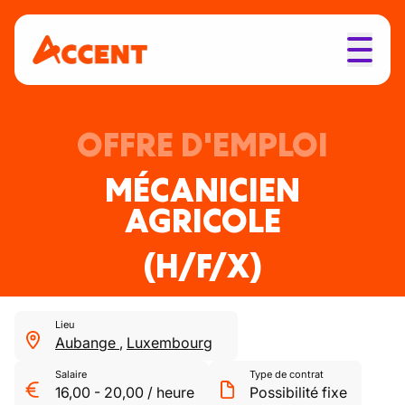
OFFRE D'EMPLOI
MÉCANICIEN
AGRICOLE
(H/F/X)
Lieu
Aubange
,
Luxembourg
Salaire
Type de contrat
16,00
-
20,00
/
heure
Possibilité fixe