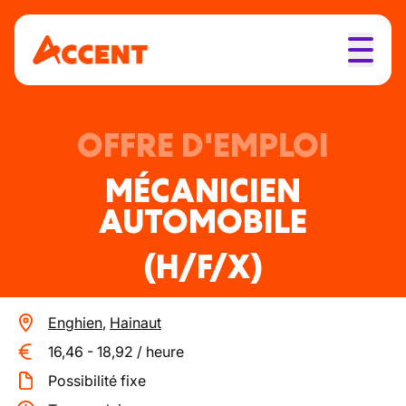
OFFRE D'EMPLOI
MÉCANICIEN
AUTOMOBILE
(H/F/X)
Enghien
,
Hainaut
16,46
-
18,92
/
heure
Possibilité fixe