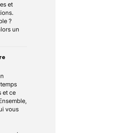
es et
ions.
ble ?
lors un
re
un
e temps
 et ce
 Ensemble,
ui vous