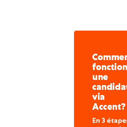
Comme
fonctio
une
candida
via
Accent?
En 3 étape