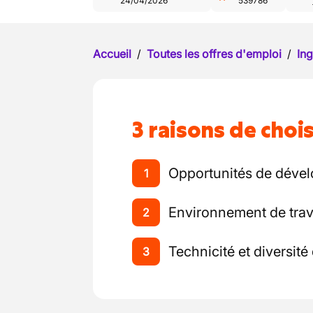
24/04/2026
539786
Accueil
/
Toutes les offres d'emploi
/
Ing
3 raisons de chois
Opportunités de déve
1
Environnement de travai
2
Technicité et diversité
3