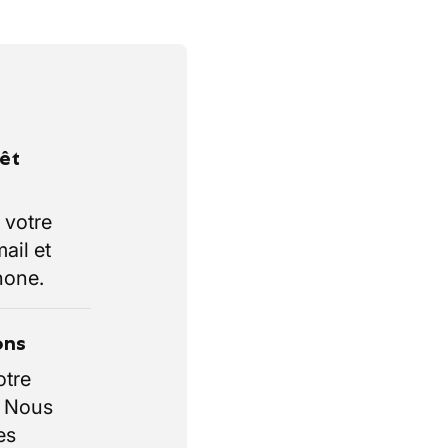
rêt
 votre
ail et
hone.
ons
otre
. Nous
es