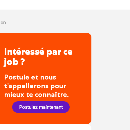
ien
Intéressé par ce
job ?
Postule et nous
t’appellerons pour
mieux te connaître.
Postulez maintenant