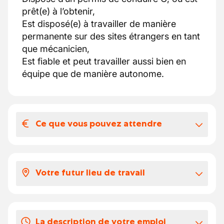
prêt(e) à l’obtenir,
Est disposé(e) à travailler de manière
permanente sur des sites étrangers en tant
que mécanicien,
Est fiable et peut travailler aussi bien en
équipe que de manière autonome.
Ce que vous pouvez attendre
Votre salaire et vos avantages
extralégaux
Votre futur lieu de travail
Travailler chez notre client, c'est rejoindre
une entreprise internationale en pleine
Accent Jobs est parfaitement conscient que
croissance avec un esprit dynamique et une
le marché du travail est constitué de
hiérarchie horizontale .
La description de votre emploi