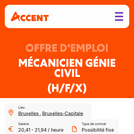
OFFRE D'EMPLOI
MÉCANICIEN GÉNIE
CIVIL
(H/F/X)
Lieu
Bruxelles
,
Bruxelles-Capitale
Salaire
Type de contrat
20,41
-
21,94
/
heure
Possibilité fixe