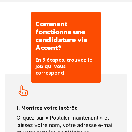
méthodes.
3. Exportation
Savoir-faire et technologies étendus à
l'international.
Comment
fonctionne une
candidature via
Accent?
En 3 étapes, trouvez le
job qui vous
correspond.
1. Montrez votre intérêt
Cliquez sur « Postuler maintenant » et
laissez votre nom, votre adresse e-mail