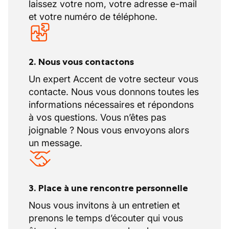
laissez votre nom, votre adresse e-mail
sommes
le meilleur partenaire de
et votre numéro de téléphone.
recrutement en Belgique
.
Curieux d'en savoir plus ?
https://accentjobs.be/en/our-offices/accent-
technical-grace-hollogne ou appelez-nous
2. Nous vous contactons
au 04 244 14 37.
Un expert Accent de votre secteur vous
contacte. Nous vous donnons toutes les
informations nécessaires et répondons
à vos questions. Vous n’êtes pas
joignable ? Nous vous envoyons alors
un message.
3. Place à une rencontre personnelle
Nous vous invitons à un entretien et
prenons le temps d’écouter qui vous