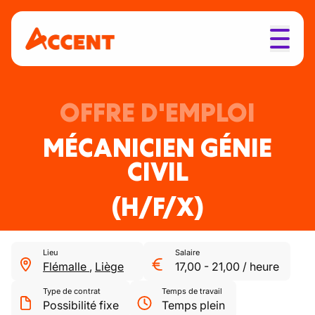
OFFRE D'EMPLOI
MÉCANICIEN GÉNIE
CIVIL
(H/F/X)
Lieu
Salaire
Flémalle
,
Liège
17,00
-
21,00
/
heure
Type de contrat
Temps de travail
Possibilité fixe
Temps plein