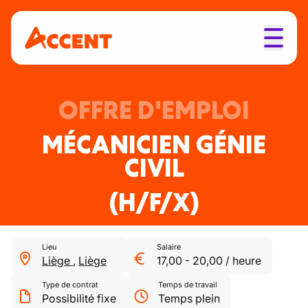
OFFRE D'EMPLOI
MÉCANICIEN GÉNIE
CIVIL
(H/F/X)
Lieu
Salaire
Liège
,
Liège
17,00
-
20,00
/
heure
Type de contrat
Temps de travail
Possibilité fixe
Temps plein