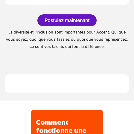
Vous détectez et diagnostiquez des
vous souhaitez.
Notre client est une société spécialisée dans
pannes
les engins de génie-civil.
Vous réparez et remplacez les pièces.
Postulez maintenant
C'est une société familiale qui existe depuis
Vous contrôlez et gérez les pièces
1975.
La diversité et l'inclusion sont importantes pour Accent. Qui que
détachées et les documents
vous soyez, quoi que vous fassiez ou quoi que vous représentiez,
ce sont vos talents qui font la différence.
Comment
fonctionne une