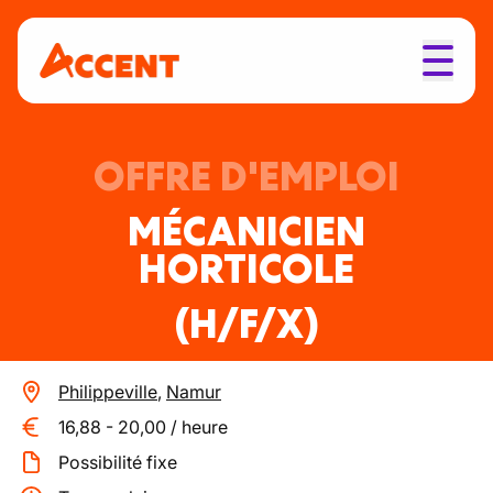
OFFRE D'EMPLOI
MÉCANICIEN
HORTICOLE
(H/F/X)
Philippeville
,
Namur
16,88
-
20,00
/
heure
Possibilité fixe