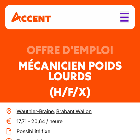
OFFRE D'EMPLOI
MÉCANICIEN POIDS
LOURDS
(H/F/X)
Wauthier-Braine
,
Brabant Wallon
17,71
-
20,64
/
heure
Possibilité fixe