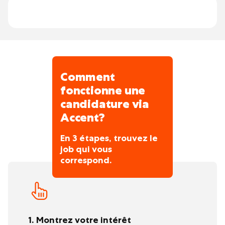
missions de manière autonome et
excellence, qualité de service et proximité.
démontrer une réelle volonté de relever
Le groupe s’inscrit dans une relation durable
de nouveaux défis
avec ses équipes comme avec sa clientèle.
Comment
fonctionne une
candidature via
Accent?
En 3 étapes, trouvez le
job qui vous
correspond.
1. Montrez votre intérêt