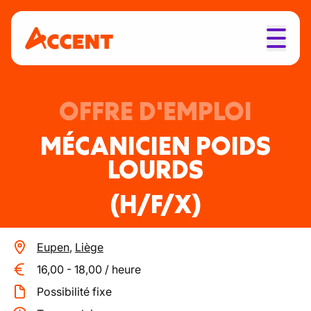
OFFRE D'EMPLOI
MÉCANICIEN POIDS
LOURDS
(H/F/X)
Eupen
,
Liège
16,00
-
18,00
/
heure
Possibilité fixe