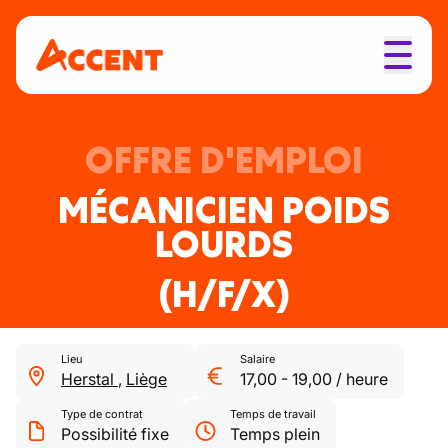
OFFRE D'EMPLOI
MÉCANICIEN POIDS
LOURDS
(H/F/X)
Lieu
Salaire
Herstal
,
Liège
17,00
-
19,00
/
heure
Type de contrat
Temps de travail
Possibilité fixe
Temps plein