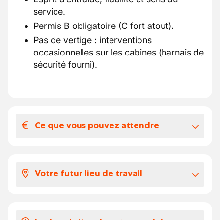
service.
Permis B obligatoire (C fort atout).
Pas de vertige : interventions
occasionnelles sur les cabines (harnais de
sécurité fourni).
Ce que vous pouvez attendre
Votre salaire et vos avantages
extralégaux
Votre futur lieu de travail
Selon votre expérience:
Salaire selon CP 112 Catégorie C2
Notre client est une société où l'ambiance
Chèques repas (8 €), éco-chèques
familiale et l’entraide structurent une équipe
Assurance hospitalisation ( après période