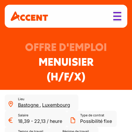
OFFRE D'EMPLOI
MENUISIER
(H/F/X)
Lieu
Bastogne
,
Luxembourg
Salaire
Type de contrat
18,39
-
22,13
/
heure
Possibilité fixe
Temps de travail
Régime de travail