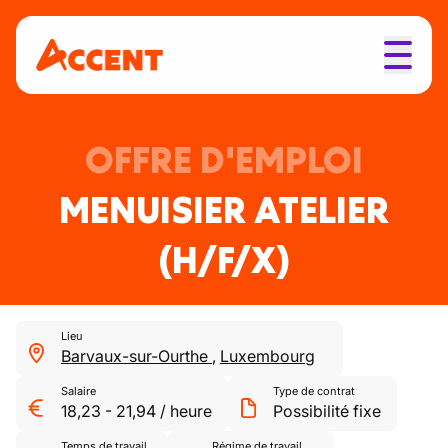
OFFRE D'EMPLOI
MENUISIER ATELIER
(H/F/X)
Lieu
Barvaux-sur-Ourthe
,
Luxembourg
Salaire
Type de contrat
18,23
-
21,94
/
heure
Possibilité fixe
Temps de travail
Régime de travail