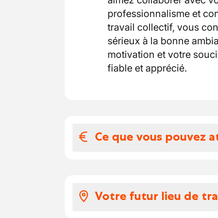
aimez collaborer avec vos
professionnalisme et con
travail collectif, vous c
sérieux à la bonne ambian
motivation et votre souc
fiable et apprécié.
Ce que vous pouvez a
Votre salaire et 
Voici à quoi ressemble v
Votre futur lieu de tra
selon votre expérience,
20.624 euros par heu