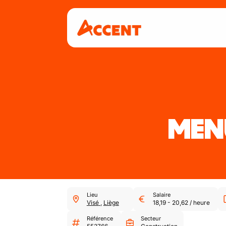
MENU
Lieu
Salaire
Visé
,
Liège
18,19
-
20,62
/
heure
Référence
Secteur