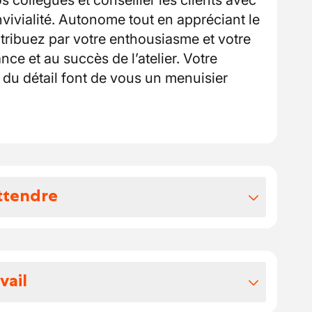
 collègues et conseiller les clients avec
vivialité. Autonome tout en appréciant le
ontribuez par votre enthousiasme et votre
ce et au succès de l’atelier. Votre
i du détail font de vous un menuisier
ttendre
vos avantages extralégaux
otre package:
vail
 votre salaire se situe entre 18.191 et
re