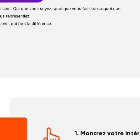
satisfaction de ses clients, la société
pe et/ou travailler de façon autonome
r Accent. Qui que vous soyez, quoi que vous fassiez ou quoi que
sur-mesure, du conseil à la finition,
us représentiez,
essionnels de la région.
lents qui font la différence.
es ouvrages chez le client, en garantissant
ée
t veiller à leur satisfaction tout au long du
1. Montrez votre inté