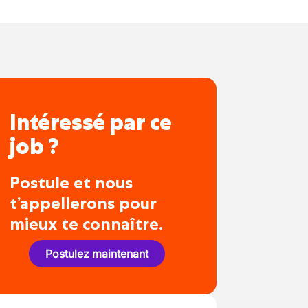
Intéressé par ce
job ?
Postule et nous
t’appellerons pour
mieux te connaître.
Postulez maintenant