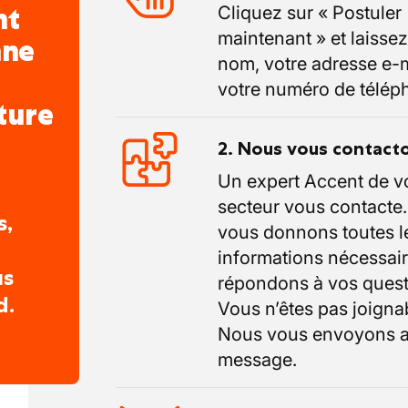
nt
Cliquez sur « Postuler
maintenant » et laissez
nne
nom, votre adresse e-m
votre numéro de télép
ture
2. Nous vous contact
Un expert Accent de v
secteur vous contacte
s,
vous donnons toutes l
informations nécessair
us
répondons à vos quest
d.
Vous n’êtes pas joigna
Nous vous envoyons a
message.