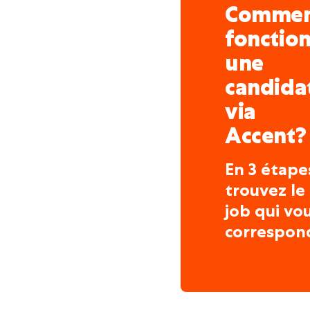
Comme
fonctio
une
candida
via
Accent?
En 3 étape
trouvez le
job qui vo
correspon