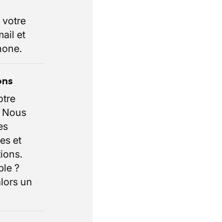
 votre
ail et
hone.
ons
otre
. Nous
es
es et
ions.
ble ?
lors un