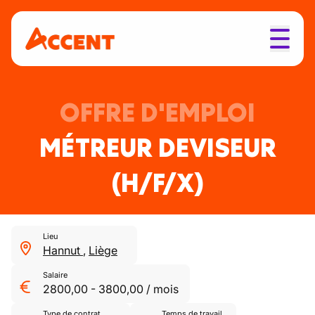
OFFRE D'EMPLOI
MÉTREUR DEVISEUR
(H/F/X)
Lieu
Hannut
,
Liège
Salaire
2800,00
-
3800,00
/
mois
Type de contrat
Temps de travail