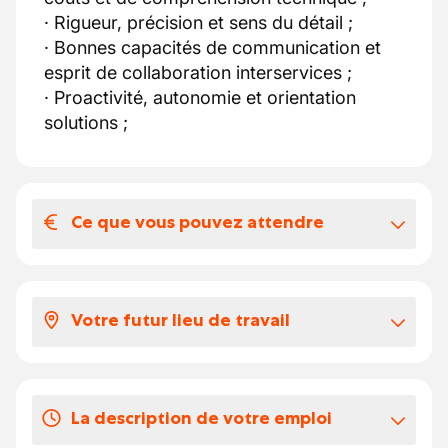
· Rigueur, précision et sens du détail ;
· Bonnes capacités de communication et
esprit de collaboration interservices ;
· Proactivité, autonomie et orientation
solutions ;
Ce que vous pouvez attendre
Votre salaire et vos avantages
extralégaux
Votre futur lieu de travail
Voici à quoi ressemble votre package:
Selon votre expérience, votre salaire brut
Notre client cultive la passion du travail bien
se situe entre 2800 et 3800 euros par
fait et le souci du détail depuis 4
mois.
La description de votre emploi
générations. Ses techniciens menuisiers sont