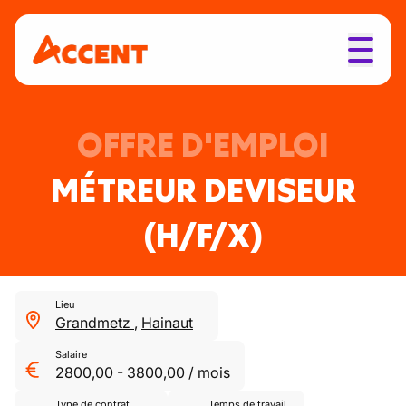
OFFRE D'EMPLOI
MÉTREUR DEVISEUR
(H/F/X)
Lieu
Grandmetz
,
Hainaut
Salaire
2800,00
-
3800,00
/
mois
Type de contrat
Temps de travail