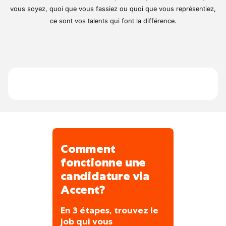
que vous pouvez aussi utiliser à titre
d'aménagements urbains.
Collaborer étroitement avec les équipes
vous soyez, quoi que vous fassiez ou quoi que vous représentiez,
privé.
travaux et le Chef d’agence pour cadrer
ce sont vos talents qui font la différence.
les besoins et les hypothèses.
Vos congés
-
Comment
fonctionne une
candidature via
Accent?
En 3 étapes, trouvez le
job qui vous