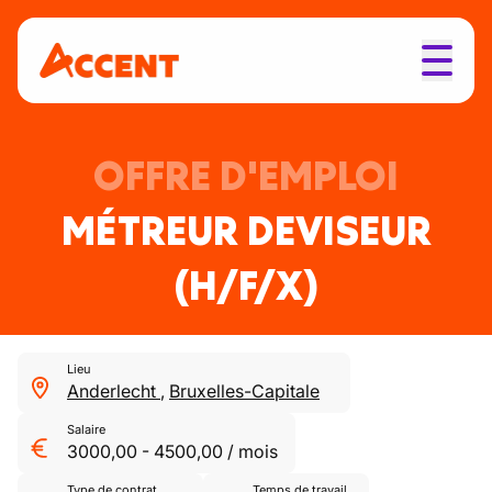
OFFRE D'EMPLOI
MÉTREUR DEVISEUR
(H/F/X)
Lieu
Anderlecht
,
Bruxelles-Capitale
Salaire
3000,00
-
4500,00
/
mois
Type de contrat
Temps de travail