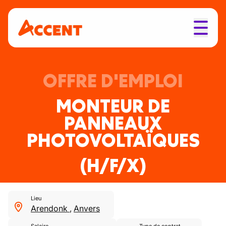
OFFRE D'EMPLOI
MONTEUR DE
PANNEAUX
PHOTOVOLTAÏQUES
(H/F/X)
Lieu
Arendonk
,
Anvers