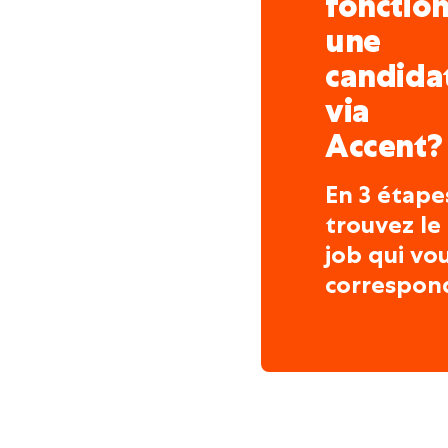
fonctio
une
candida
via
Accent?
En 3 étape
trouvez le
job qui vo
correspon