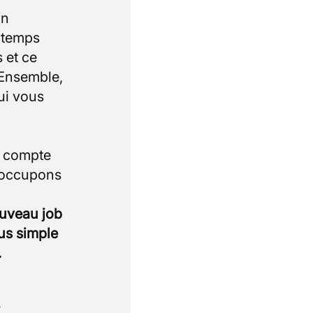
un
e temps
 et ce
 Ensemble,
ui vous
i compte
 occupons
ouveau job
lus simple
.
.