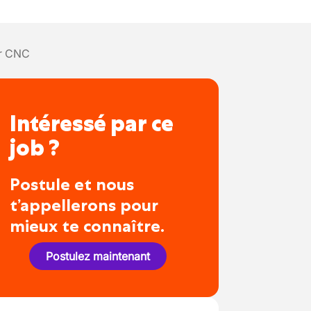
r CNC
Intéressé par ce
job ?
Postule et nous
t’appellerons pour
mieux te connaître.
Postulez maintenant