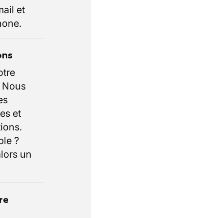
ail et
hone.
ons
otre
. Nous
es
es et
ions.
ble ?
lors un
re