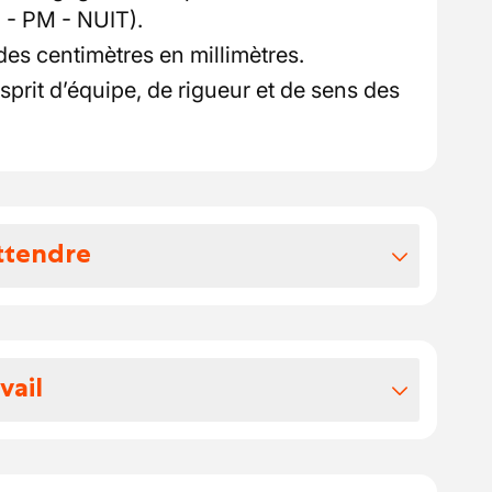
M - PM - NUIT).
des centimètres en millimètres.
sprit d’équipe, de rigueur et de sens des
ttendre
vos avantages extralégaux
otre package:
vail
, votre salaire est compris entre 16.6564
 de pause comprises
prise internationale spécialisée dans la
s écochèques
 d'alliages destinés à des secteurs de