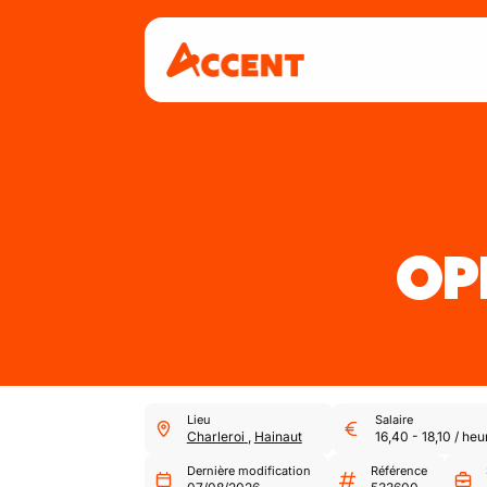
OP
Lieu
Salaire
Charleroi
,
Hainaut
16,40
-
18,10
/
heu
Dernière modification
Référence