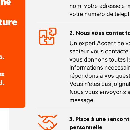
nne
nom, votre adresse e-m
votre numéro de télép
ture
2. Nous vous contact
Un expert Accent de v
secteur vous contacte
s,
vous donnons toutes l
informations nécessair
us
répondons à vos quest
d.
Vous n’êtes pas joigna
Nous vous envoyons a
message.
3. Place à une rencont
personnelle