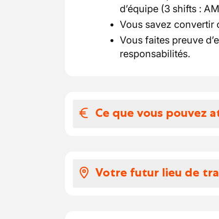
d’équipe (3 shifts : A
Vous savez convertir 
Vous faites preuve d’e
responsabilités.
Ce que vous pouvez a
Votre salaire et 
Voici à quoi ressemble v
Votre futur lieu de tra
selon votre expérience
et 18.1064€/h primes
Vous rejoignez une entre
vous avez droit à de
distribution de métaux et