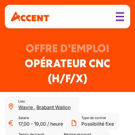
OFFRE D'EMPLOI
OPÉRATEUR CNC
(H/F/X)
Lieu
Wavre
,
Brabant Wallon
Salaire
Type de contrat
17,00
-
19,00
/
heure
Possibilité fixe
Temps de travail
Régime de travail