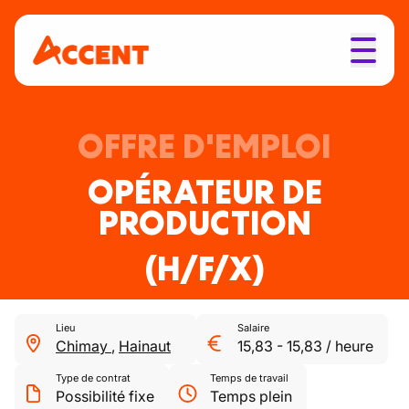
OFFRE D'EMPLOI
OPÉRATEUR DE
PRODUCTION
(H/F/X)
Lieu
Salaire
Chimay
,
Hainaut
15,83
-
15,83
/
heure
Type de contrat
Temps de travail
Possibilité fixe
Temps plein