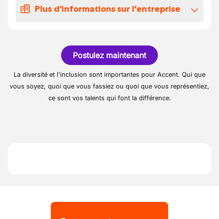
amené à :
Plus d'informations sur l'entreprise
Travailler sur votre ligne de production
Notre client est une entreprise bien connue
Assurer le bon fonctionnement de votre
de la région de Chimay active dans le
machine
Postulez maintenant
secteur chimique.
Utiliser l'ordinateur lié à chaque machine
La diversité et l'inclusion sont importantes pour Accent. Qui que
Effectuer de la fine mécanique
vous soyez, quoi que vous fassiez ou quoi que vous représentiez,
ce sont vos talents qui font la différence.