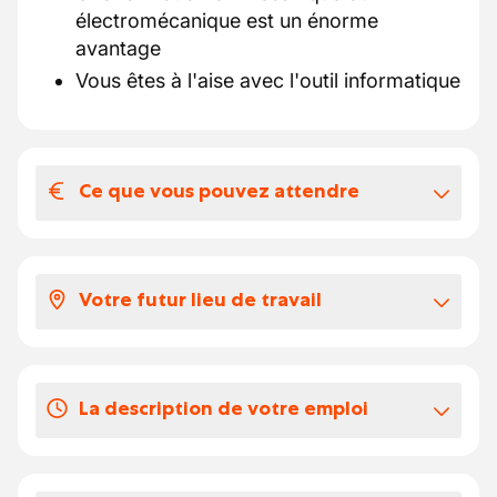
électromécanique est un énorme
avantage
Vous êtes à l'aise avec l'outil informatique
Ce que vous pouvez attendre
Votre salaire et vos avantages
extralégaux
Votre futur lieu de travail
Un salaire horaire de 15.829€, des primes
de pauses allant de 1 à 3€ selon le shift, ainsi
L'environnement de travail est un atelier de
que des chèques-repas de 10€ par jour.
production qui tourne en 3 pauses.
La description de votre emploi
Vos congés
20 jours de congés légaux.
En tant qu'ouvrier de production, vous serez