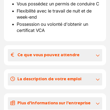
Vous possédez un permis de conduire C
Flexibilité avec le travail de nuit et de
week-end
Possession ou volonté d'obtenir un
certificat VCA
Ce que vous pouvez attendre
Votre salaire et vos avantages
extralégaux
La description de votre emploi
En échange de votre professionnalisme en
tant que réparateur de béton, nous vous
En tant qu'opérateur du robot de fraisage,
offrons:
vous êtes responsable de tous les travaux
Salaire conforme au bareme du secteur de
Plus d'informations sur l'entreprise
de fraisage à effectuer sur les tuyaux.
la construction en fonction de votre