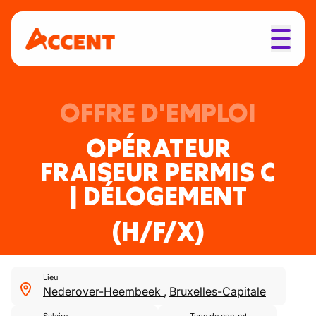
OFFRE D'EMPLOI
OPÉRATEUR
FRAISEUR PERMIS C
| DÉLOGEMENT
(H/F/X)
Lieu
Nederover-Heembeek
,
Bruxelles-Capitale