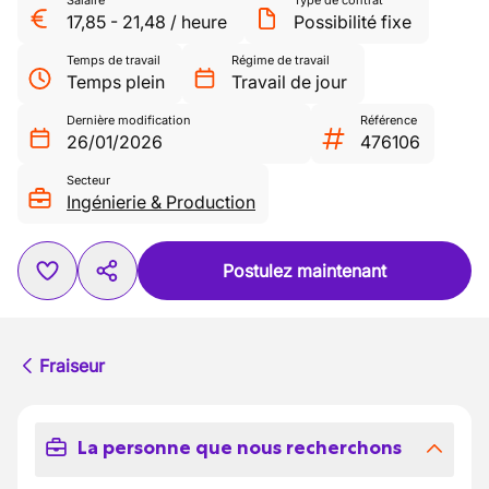
Salaire
Type de contrat
17,85
-
21,48
/
heure
Possibilité fixe
Temps de travail
Régime de travail
Temps plein
Travail de jour
Dernière modification
Référence
26/01/2026
476106
Secteur
Ingénierie & Production
Postulez maintenant
Fraiseur
La personne que nous recherchons