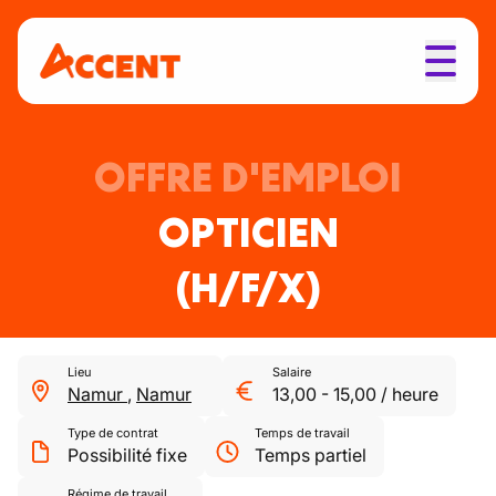
OFFRE D'EMPLOI
OPTICIEN
(H/F/X)
Lieu
Salaire
Namur
,
Namur
13,00
-
15,00
/
heure
Type de contrat
Temps de travail
Possibilité fixe
Temps partiel
Régime de travail