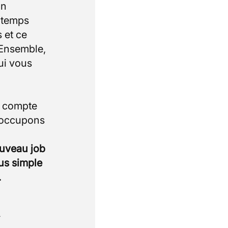
un
e temps
 et ce
 Ensemble,
ui vous
i compte
 occupons
ouveau job
lus simple
.
.