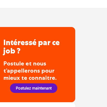
Intéressé par ce
job ?
Postule et nous
t’appellerons pour
mieux te connaître.
Postulez maintenant