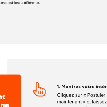
gure aussi bien pour les collectivités que
lents qui font la différence.
ées. Ses valeurs familiales et son sérieux
ournable du domaine, apprécié tant pour
 pour sa fiabilité.
1. Montrez votre inté
nt
Cliquez sur « Postuler
maintenant » et laissez
nne