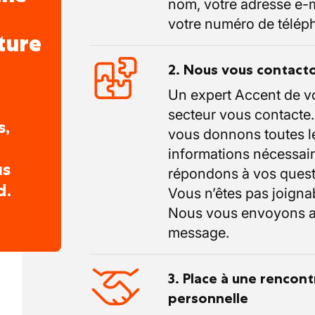
nom, votre adresse e-m
votre numéro de télép
ture
2. Nous vous contact
Un expert Accent de v
secteur vous contacte
s,
vous donnons toutes l
informations nécessair
us
répondons à vos quest
d.
Vous n’êtes pas joigna
Nous vous envoyons a
message.
3. Place à une rencont
personnelle