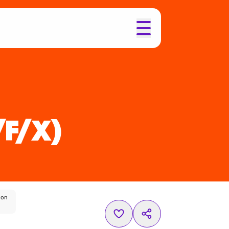
/F/X)
ion