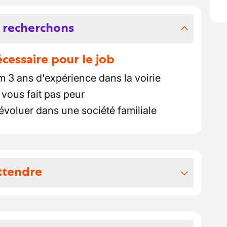
 recherchons
essaire pour le job
3 ans d'expérience dans la voirie
 vous fait pas peur
évoluer dans une société familiale
ttendre
vos avantages extralégaux
tout au long de votre période d'essai, en