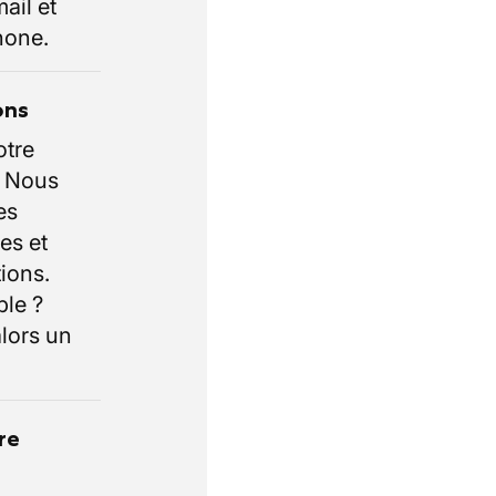
ail et
hone.
ons
otre
. Nous
es
es et
ions.
ble ?
lors un
re