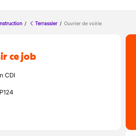
nstruction
/
Terrassier
/
Ouvrier de voirie
ir ce job
un CDI
CP124