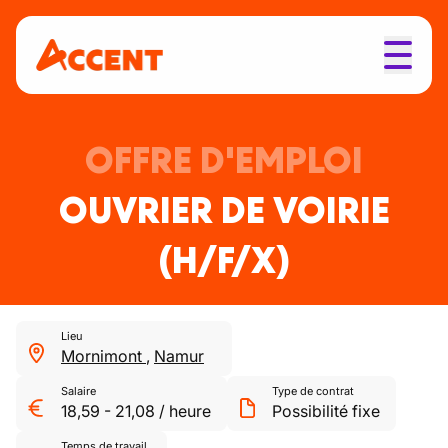
OFFRE D'EMPLOI
OUVRIER DE VOIRIE
(H/F/X)
Lieu
Mornimont
,
Namur
Salaire
Type de contrat
18,59
-
21,08
/
heure
Possibilité fixe
Temps de travail