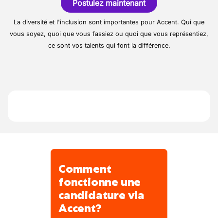
préparatoire avant de mettre de tarmac,
Postulez maintenant
génie civil et la construction routière.
égouttage,
Composé de 300 collaborateurs environ, il
La diversité et l'inclusion sont importantes pour Accent. Qui que
pose de caniveau, filet d'eau et bordure,
est le spécialiste de l'asphalte et du
vous soyez, quoi que vous fassiez ou quoi que vous représentiez,
préparation de la route,
terrassement sur des chantiers publics, tels
ce sont vos talents qui font la différence.
que routes et autoroutes, infrastructures
pavage en dalle, en klinkers et en pavé,
industrielles et commerciales, chemin de fer,
maçonnerie de voirie (ex: chambre de
etc.
visite).
Comment
fonctionne une
candidature via
Accent?