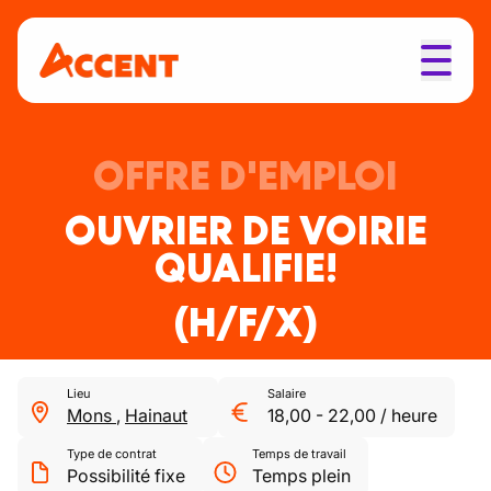
OFFRE D'EMPLOI
OUVRIER DE VOIRIE
QUALIFIE!
(H/F/X)
Lieu
Salaire
Mons
,
Hainaut
18,00
-
22,00
/
heure
Type de contrat
Temps de travail
Possibilité fixe
Temps plein