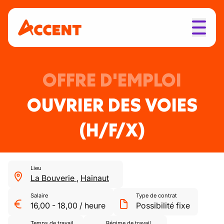
OFFRE D'EMPLOI
OUVRIER DES VOIES
(H/F/X)
Lieu
La Bouverie
,
Hainaut
Salaire
Type de contrat
16,00
-
18,00
/
heure
Possibilité fixe
Temps de travail
Régime de travail