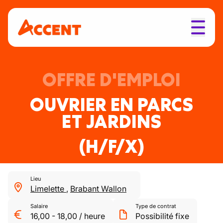
OFFRE D'EMPLOI
OUVRIER EN PARCS
ET JARDINS
(H/F/X)
Lieu
Limelette
,
Brabant Wallon
Salaire
Type de contrat
16,00
-
18,00
/
heure
Possibilité fixe