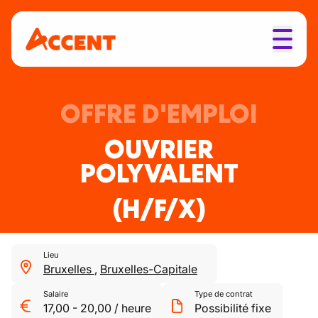
OFFRE D'EMPLOI
OUVRIER
POLYVALENT
(H/F/X)
Lieu
Bruxelles
,
Bruxelles-Capitale
Salaire
Type de contrat
17,00
-
20,00
/
heure
Possibilité fixe