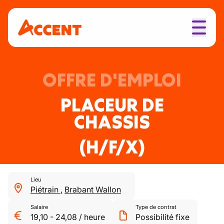
OFFRE D'EMPLOI
PLACEUR DE
CHASSIS
(H/F/X)
Lieu
Piétrain
,
Brabant Wallon
Salaire
Type de contrat
19,10
-
24,08
/
heure
Possibilité fixe