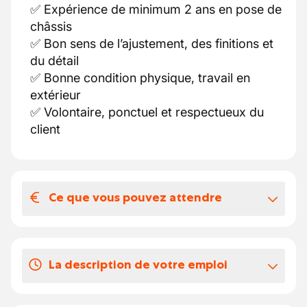
✅ Expérience de minimum 2 ans en pose de
châssis
✅ Bon sens de l’ajustement, des finitions et
du détail
✅ Bonne condition physique, travail en
extérieur
✅ Volontaire, ponctuel et respectueux du
client
Ce que vous pouvez attendre
Votre salaire et vos avantages
extralégaux
La description de votre emploi
🚗 Camionnette (en binôme ou seul selon
profil)
Pose de châssis en PVC, aluminium ou
💰 Salaire selon la CP 124 et votre