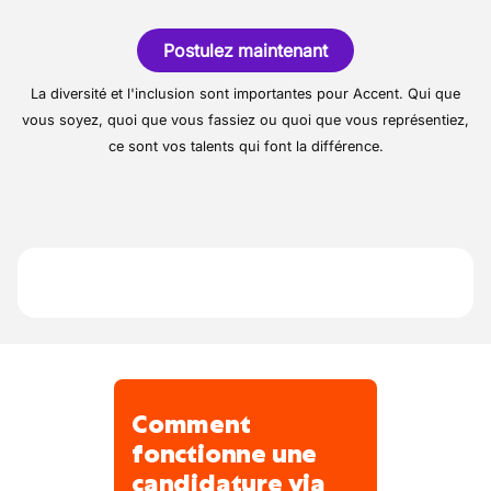
Entreprise familiale active dans la
Matériel d’atelier régulièrement
carrosserie automobile, spécialisée dans la
renouvelé.
Postulez maintenant
réparation et la finition de véhicules toutes
Échanges quotidiens avec une équipe
marques. Elle prend en charge des
La diversité et l'inclusion sont importantes pour Accent. Qui que
expérimentée.
interventions variées, du redressage à la
vous soyez, quoi que vous fassiez ou quoi que vous représentiez,
préparation avant peinture, avec un atelier
ce sont vos talents qui font la différence.
équipé pour le démontage, le ponçage et les
finitions. L’équipe est composée de profils
expérimentés et travaille sur des véhicules
particuliers et utilitaires.
Comment
fonctionne une
candidature via