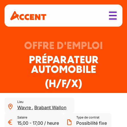
OFFRE D'EMPLOI
PRÉPARATEUR
AUTOMOBILE
(H/F/X)
Lieu
Wavre
,
Brabant Wallon
Salaire
Type de contrat
15,00
-
17,00
/
heure
Possibilité fixe