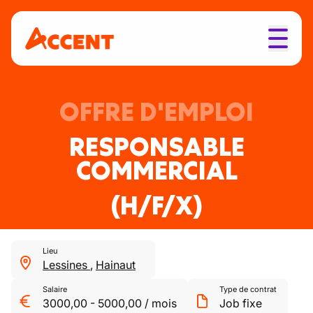
OFFRE D'EMPLOI
RESPONSABLE
COMMERCIAL
(H/F/X)
Lieu
Lessines
,
Hainaut
Salaire
Type de contrat
3000,00
-
5000,00
/
mois
Job fixe