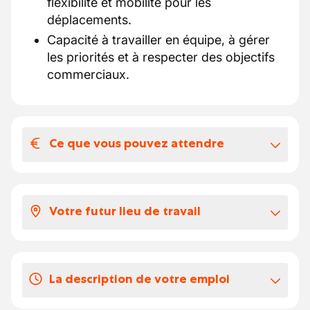
flexibilité et mobilité pour les
déplacements.
Capacité à travailler en équipe, à gérer
les priorités et à respecter des objectifs
commerciaux.
Ce que vous pouvez attendre
Votre salaire et vos avantages
extralégaux
Votre futur lieu de travail
Rémunération en fonction de l’expérience
du candidat avec un package salarial
Notre partenaire est un acteur reconnu dans
attractif comprenant notamment :
le secteur des matériaux destinés à la
Voiture de société
La description de votre emploi
construction routière, ferroviaire et au génie
Chèques-repas
civil. Basée en Wallonie, cette société