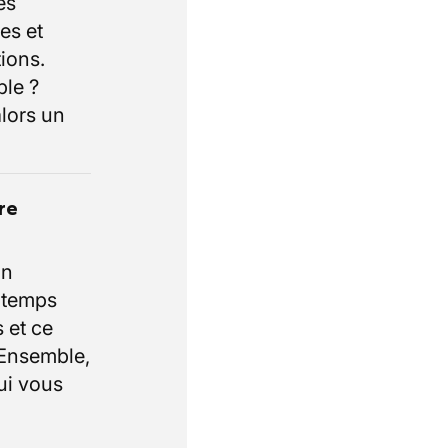
es
es et
ions.
ble ?
lors un
re
un
e temps
 et ce
 Ensemble,
ui vous