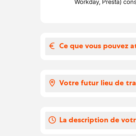
Workday, Presta) const
Ce que vous pouvez a
Votre salaire et 
Voici ce que vous pouve
Votre futur lieu de tra
Selon votre expérience
3500 euros par mois.
Liège ou Neder-over-H
Vous recevez des €8 c
Vos congés
La description de vot
à prendre quand vous v