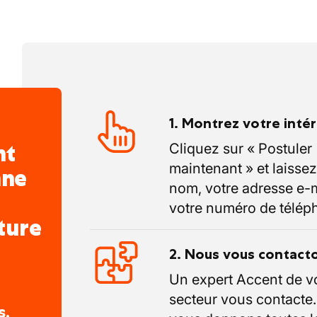
es valeurs essentielles pour cette
e, intégrée dans un groupe international
1. Montrez votre inté
nt
Cliquez sur « Postuler
maintenant » et laissez
nne
nom, votre adresse e-m
votre numéro de télép
ture
2. Nous vous contact
Un expert Accent de v
secteur vous contacte
s,