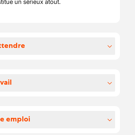
itue un sérieux atout.
ttendre
vos avantages extralégaux
z attendre:
vail
, votre salaire brut se situe entre 2500 et
eembeek
hèques-repas par jour presté.
re emploi
oulez