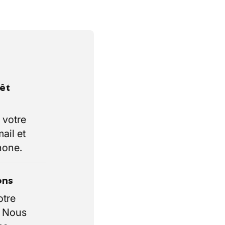
rêt
 votre
ail et
hone.
ons
otre
. Nous