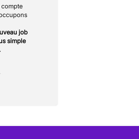
i compte
 occupons
ouveau job
lus simple
.
.