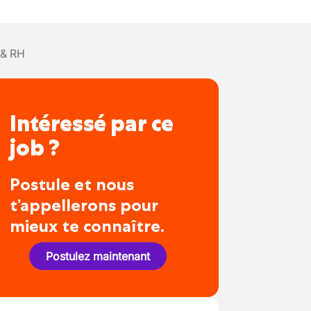
 & RH
Intéressé par ce
job ?
Postule et nous
t’appellerons pour
mieux te connaître.
Postulez maintenant