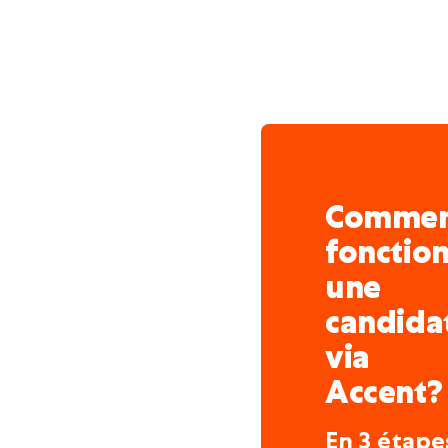
et l’environnement sont d
entreprise avant-gardist
de premier plan.
Comme
fonctio
une
candida
via
Accent?
En 3 étape