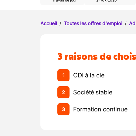
Travail de jour
24/07/2026
Accueil
/
Toutes les offres d'emploi
/
Ad
3 raisons de chois
CDI à la clé
1
Société stable
2
Formation continue
3