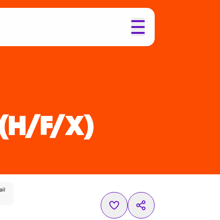
(H/F/X)
ail