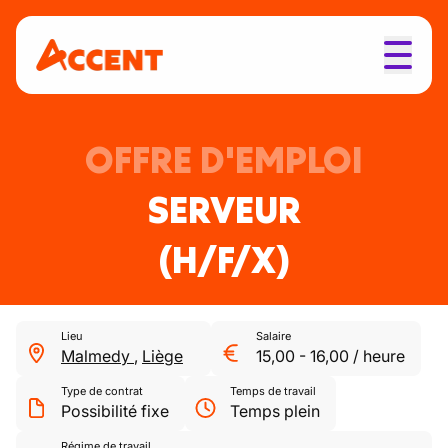
OFFRE D'EMPLOI
SERVEUR
(H/F/X)
Lieu
Salaire
Malmedy
,
Liège
15,00
-
16,00
/
heure
Type de contrat
Temps de travail
Possibilité fixe
Temps plein
Régime de travail