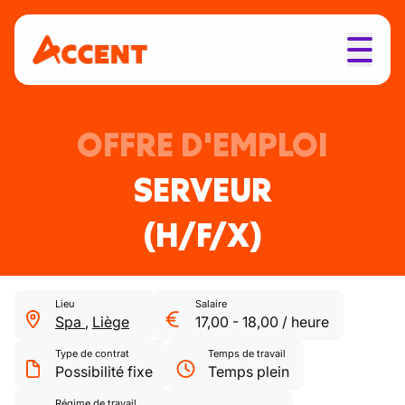
OFFRE D'EMPLOI
SERVEUR
(H/F/X)
Lieu
Salaire
Spa
,
Liège
17,00
-
18,00
/
heure
Type de contrat
Temps de travail
Possibilité fixe
Temps plein
Régime de travail