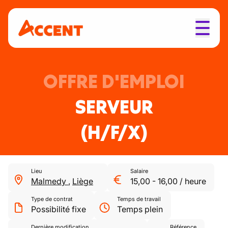
OFFRE D'EMPLOI
SERVEUR
(H/F/X)
Lieu
Salaire
Malmedy
,
Liège
15,00
-
16,00
/
heure
Type de contrat
Temps de travail
Possibilité fixe
Temps plein
Dernière modification
Référence