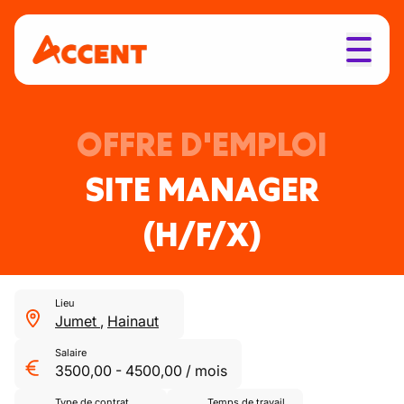
OFFRE D'EMPLOI
SITE MANAGER
(H/F/X)
Lieu
Jumet
,
Hainaut
Salaire
3500,00
-
4500,00
/
mois
Type de contrat
Temps de travail