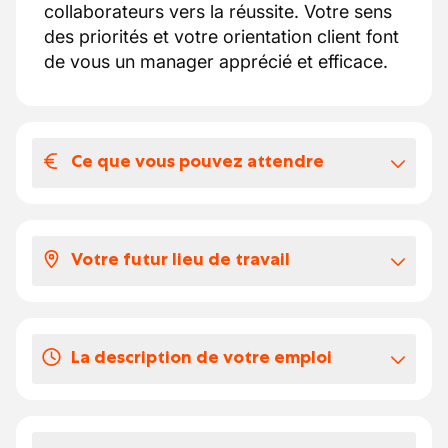
collaborateurs vers la réussite. Votre sens
des priorités et votre orientation client font
de vous un manager apprécié et efficace.
Ce que vous pouvez attendre
Votre salaire et vos avantages
extralégaux
Votre futur lieu de travail
Un salaire mensuel entre 3500 et 4500
euros
Vous intégrerez notre site de Charleroi, où
Assurance groupe et hospitalisation via
règne un esprit d’équipe solide et une
AG Insurance
La description de votre emploi
ambiance dynamique. Vous collaborerez
Voiture de société, smartphone et
avec des mécaniciens poids lourds, team
ordinateur portable
En tant que Service Manager à Charleroi,
leaders, Service Advisors et Parts Advisors,
Possibilité de leasing vélo
vous êtes :
dans un atelier moderne et bien organisé. Le